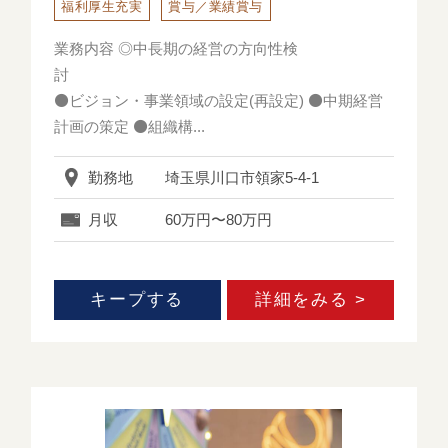
福利厚生充実
賞与／業績賞与
業務内容 ◎中長期の経営の方向性検
討
⚫️ビジョン・事業領域の設定(再設定) ⚫️中期経営
計画の策定 ⚫️組織構...
勤務地
埼玉県川口市領家5-4-1
月収
60万円〜80万円
キープする
詳細をみる >