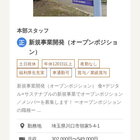
本部スタッフ
新規事業開発（オープンポジショ
ン）
土日祝休
年休120日以上
夜勤なし
福利厚生充実
車通勤可
賞与／業績賞与
新規事業開発（オープンポジション） 食×デジタ
ル×サステナブルの新規事業でオープンポジション
／メンバーを募集します！ ーオープンポジション
の職種ー ...
ホーム
勤務地
埼玉県川口市領家5-4-1
お仕事をお探しの方へ
月収
302,000円〜549,000円