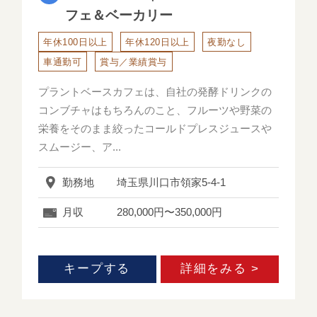
フェ＆ベーカリー
年休100日以上
年休120日以上
夜勤なし
車通勤可
賞与／業績賞与
プラントベースカフェは、自社の発酵ドリンクの
コンブチャはもちろんのこと、フルーツや野菜の
栄養をそのまま絞ったコールドプレスジュースや
スムージー、ア...
勤務地
埼玉県川口市領家5-4-1
月収
280,000円〜350,000円
キープする
詳細をみる >