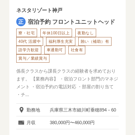
ネスタリゾート神戸
宿泊予約 フロントユニットヘッド
寮・社宅
年休100日以上
夜勤なし
40代 活躍中
福利厚生充実
賄い（補助）有
語学力歓迎
車通勤可
社食有
賞与／業績賞与
係長クラスから課長クラスの経験者を求めており
ます。 【業務内容】 ・宿泊フロント部門のマネジ
メント ・宿泊予約の電話対応 ・部屋の割り当て
・チ...
勤務地
兵庫県三木市細川町垂穂894－60
月収
380,000円〜460,000円