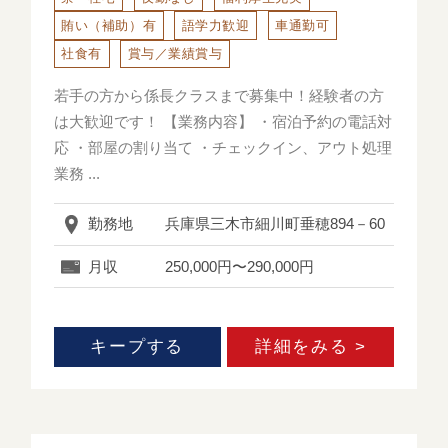
お仕事をお探しの方へ
賄い（補助）有
語学力歓迎
車通勤可
社食有
賞与／業績賞与
新着求人
若手の方から係長クラスまで募集中！経験者の方
は大歓迎です！ 【業務内容】 ・宿泊予約の電話対
求人検索一覧
応 ・部屋の割り当て ・チェックイン、アウト処理
業務 ...
お知らせ
勤務地
兵庫県三木市細川町垂穂894－60
採用ご担当者様へ
月収
250,000円〜290,000円
エージェント求人
キープする
詳細をみる >
会員登録・ログイン