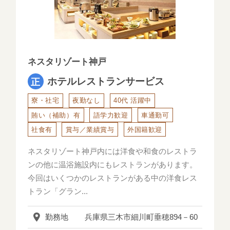
ネスタリゾート神戸
ホテルレストランサービス
寮・社宅
夜勤なし
40代 活躍中
賄い（補助）有
語学力歓迎
車通勤可
社食有
賞与／業績賞与
外国籍歓迎
ネスタリゾート神戸内には洋食や和食のレストラ
ンの他に温浴施設内にもレストランがあります。
今回はいくつかのレストランがある中の洋食レス
トラン「グラン...
勤務地
兵庫県三木市細川町垂穂894－60