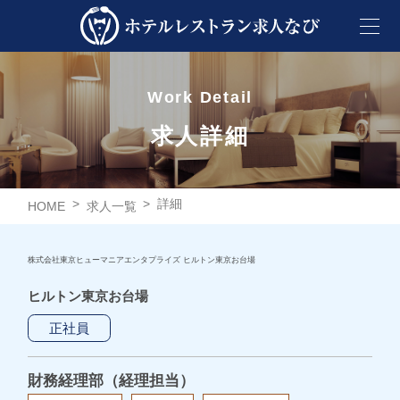
Work Detail
求人詳細
>
>
詳細
HOME
求人一覧
株式会社東京ヒューマニアエンタプライズ ヒルトン東京お台場
ヒルトン東京お台場
正社員
財務経理部（経理担当）