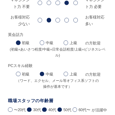
ト力 不要
ト力 必要
お客様対応
お客様対応
少ない
多い
英会話力
初級
中級
上級
の方歓迎
ホーム
(初級=あいさつ程度/中級=日常会話程度/上級=ビジネスレベ
ル)
お仕事をお探しの方へ
PCスキル経験
初級
中級
上級
の方歓迎
新着求人
（ワード、エクセル、メール等オフィス系ソフトの
操作が基本です）
求人検索一覧
職場スタッフの年齢層
お知らせ
〜20代
30代
40代
50代
60代〜
が活躍中