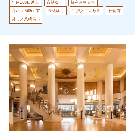
年休100日以上
夜勤なし
福利厚生充実
賄い（補助）有
未経験可
主婦／主夫歓迎
社食有
賞与／業績賞与